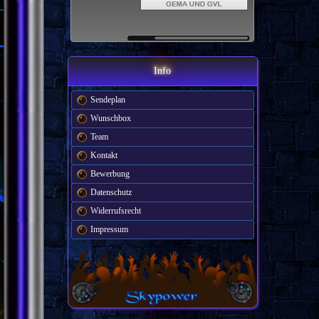
Info
Sendeplan
Wunschbox
Team
Kontakt
Bewerbung
Datenschutz
Widerrufsrecht
Impressum