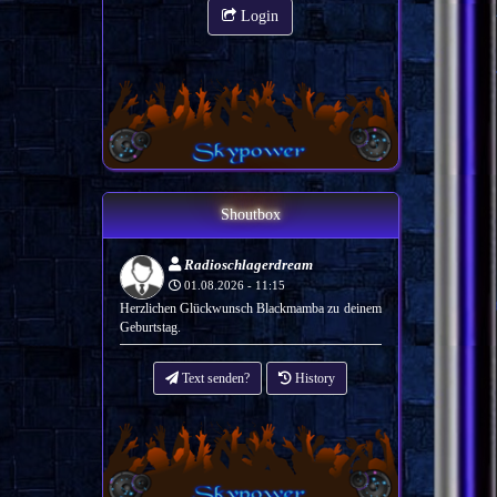
Login
Shoutbox
Radioschlagerdream
01.08.2026 - 11:15
Herzlichen Glückwunsch Blackmamba zu deinem
Geburtstag.
Text senden?
History