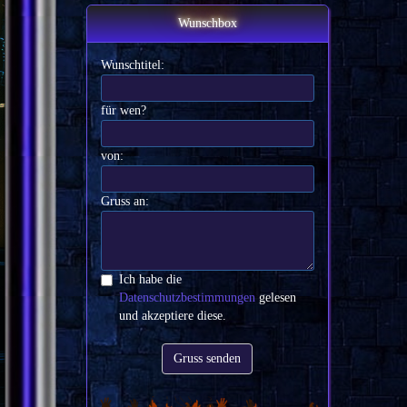
Wunschbox
Wunschtitel:
für wen?
von:
Gruss an:
Ich habe die
Datenschutzbestimmungen
gelesen
und akzeptiere diese.
Gruss senden