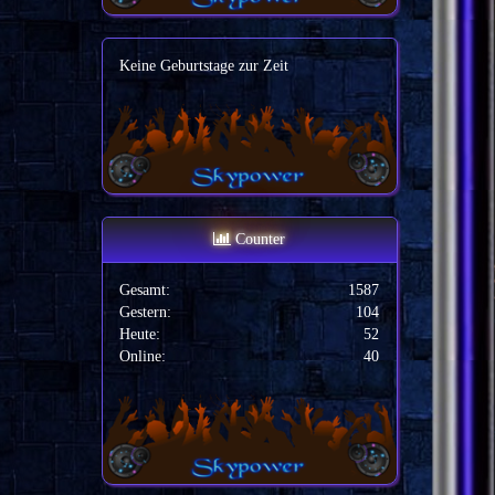
Keine Geburtstage zur Zeit
Counter
Gesamt:
1587
Gestern:
104
Heute:
52
Online:
40