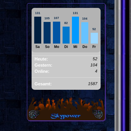
131
131
107
105
104
82
52
Sa
So
Mo
Di
Mi
Do
Fr
Heute:
52
Gestern:
104
Online:
4
Gesamt:
1587