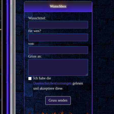
Wunschbox
Wunschtitel:
für wen?
von:
Gruss an:
Ich habe die
Datenschutzbestimmungen
gelesen
und akzeptiere diese.
Gruss senden