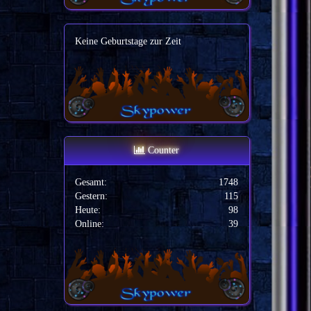
Keine Geburtstage zur Zeit
Counter
Gesamt:
1748
Gestern:
115
Heute:
98
Online:
39