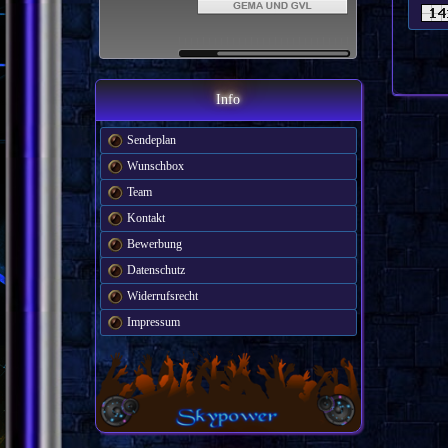
Info
Sendeplan
Wunschbox
Team
Kontakt
Bewerbung
Datenschutz
Widerrufsrecht
Impressum