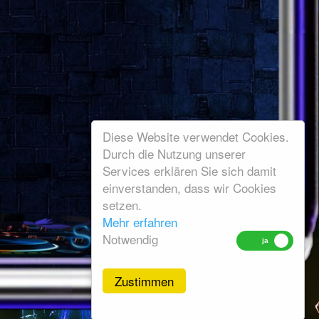
Diese Website verwendet Cookies.
Durch die Nutzung unserer
Services erklären Sie sich damit
einverstanden, dass wir Cookies
setzen.
Mehr erfahren
Notwendig
Zustimmen