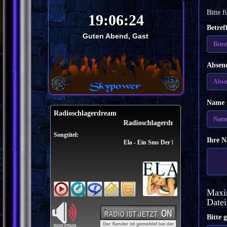
Bitte f
Betref
Guten Abend, Gast
Absen
Name
Radioschlagerdream
Radioschlagerdream
Songtitel:
Ihre N
Ela - Ein Sms Der Liebe
Maxi
Date
Bitte 