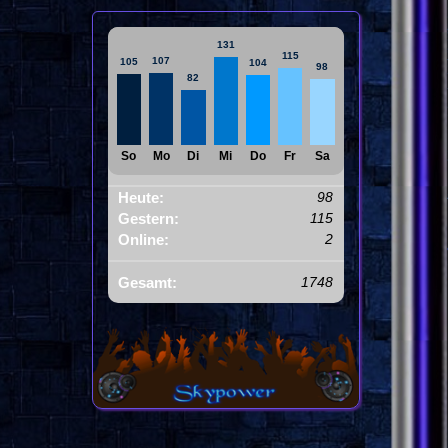
131
115
107
105
104
98
82
So
Mo
Di
Mi
Do
Fr
Sa
Heute:
98
Gestern:
115
Online:
2
Gesamt:
1748