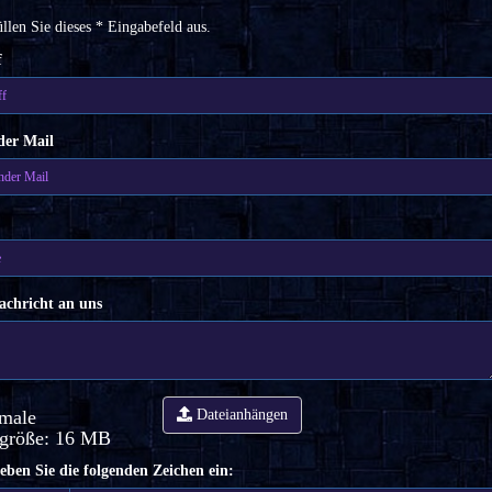
üllen Sie dieses * Eingabefeld aus.
f
der Mail
achricht an uns
male
Dateianhängen
igröße: 16 MB
geben Sie die folgenden Zeichen ein: