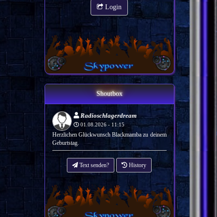
Login
Shoutbox
Radioschlagerdream
01.08.2026 - 11:15
Herzlichen Glückwunsch Blackmamba zu deinem
Geburtstag.
Text senden?
History