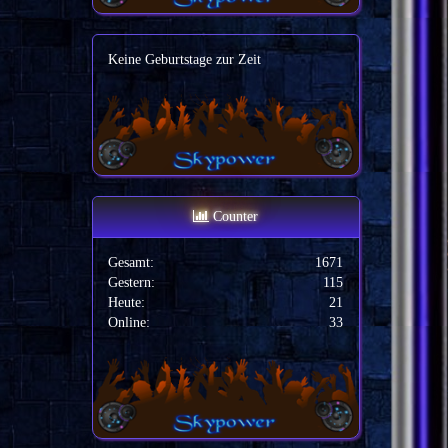
Keine Geburtstage zur Zeit
Counter
Gesamt:
1671
Gestern:
115
Heute:
21
Online:
33