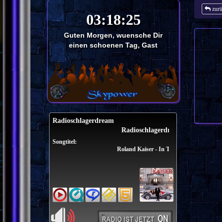
zur
Guten Morgen, wuensche Dir
einen schoenen Tag, Gast
Radioschlagerdream
Radioschlagerdream
Songtitel:
Roland Kaiser - In The Ghetto