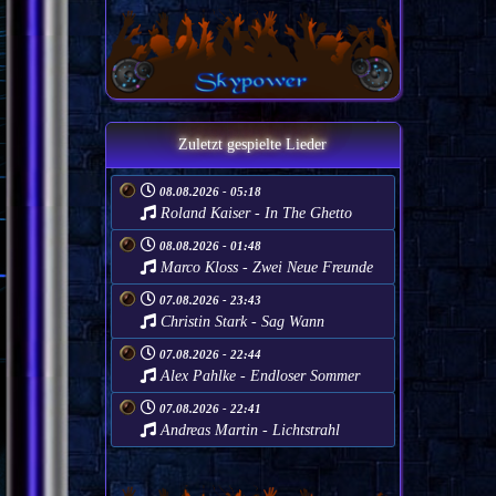
Zuletzt gespielte Lieder
08.08.2026 - 05:18
Roland Kaiser - In The Ghetto
08.08.2026 - 01:48
Marco Kloss - Zwei Neue Freunde
07.08.2026 - 23:43
Christin Stark - Sag Wann
07.08.2026 - 22:44
Alex Pahlke - Endloser Sommer
07.08.2026 - 22:41
Andreas Martin - Lichtstrahl