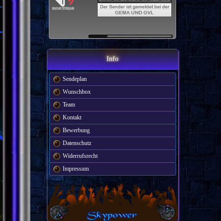
Info
Sendeplan
Wunschbox
Team
Kontakt
Bewerbung
Datenschutz
Widerrufsrecht
Impressum