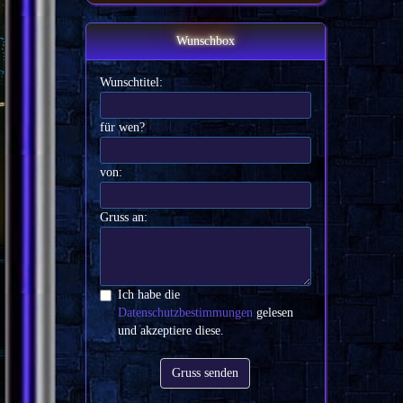
Wunschbox
Wunschtitel:
für wen?
von:
Gruss an:
Ich habe die
Datenschutzbestimmungen
gelesen
und akzeptiere diese.
Gruss senden