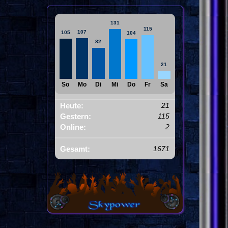
131
115
107
105
104
82
21
So
Mo
Di
Mi
Do
Fr
Sa
Heute:
21
Gestern:
115
Online:
2
Gesamt:
1671