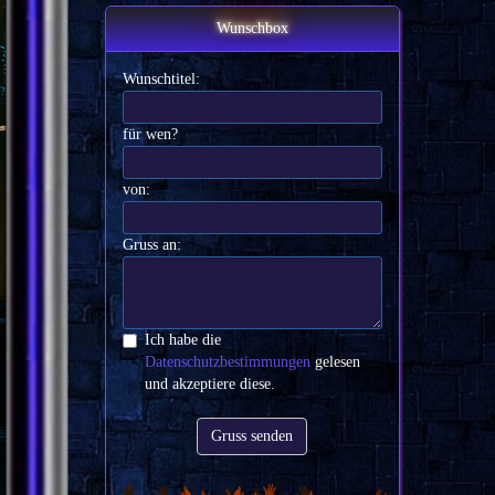
Wunschbox
Wunschtitel:
für wen?
von:
Gruss an:
Ich habe die
Datenschutzbestimmungen
gelesen
und akzeptiere diese.
Gruss senden