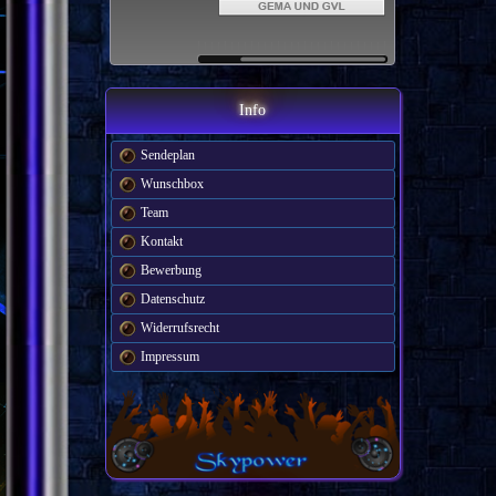
Info
Sendeplan
Wunschbox
Team
Kontakt
Bewerbung
Datenschutz
Widerrufsrecht
Impressum