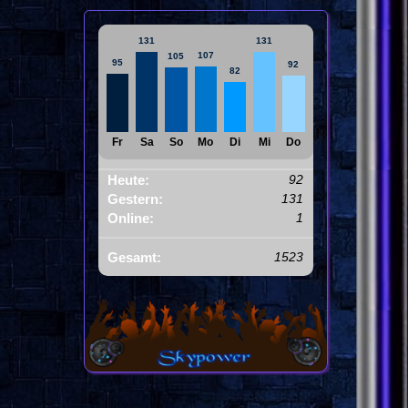
131
131
107
105
95
92
82
Fr
Sa
So
Mo
Di
Mi
Do
Heute:
92
Gestern:
131
Online:
1
Gesamt:
1523