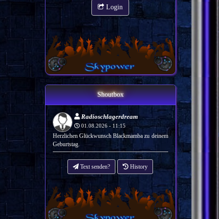
Login
Shoutbox
Radioschlagerdream
01.08.2026 - 11:15
Herzlichen Glückwunsch Blackmamba zu deinem
Geburtstag.
Text senden?
History