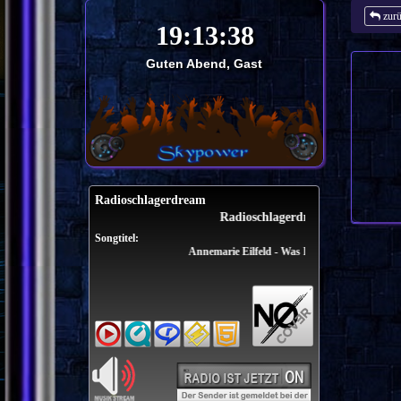
zur
Guten Abend, Gast
Radioschlagerdream
Radioschlagerdream
Songtitel:
Annemarie Eilfeld - Was Ist Das Fuer Ein Gefuehl