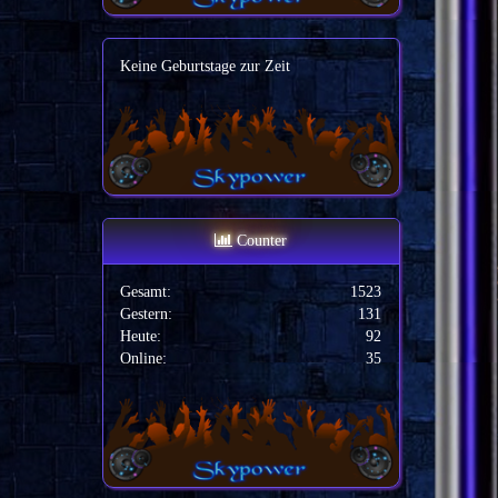
Keine Geburtstage zur Zeit
Counter
Gesamt:
1523
Gestern:
131
Heute:
92
Online:
35